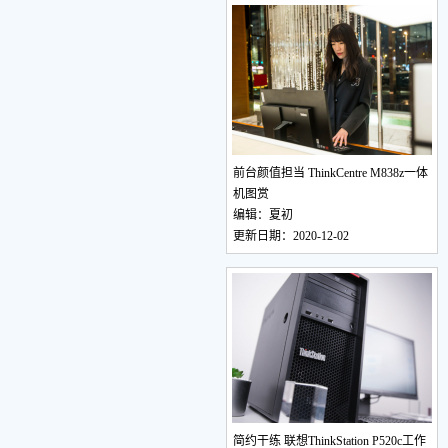
前台颜值担当 ThinkCentre M838z一体
机图赏
编辑：夏初
更新日期：2020-12-02
简约干练 联想ThinkStation P520c工作