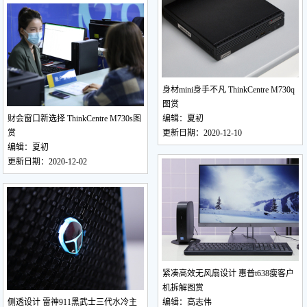
身材mini身手不凡 ThinkCentre M730q
图赏
财会窗口新选择 ThinkCentre M730s图
编辑：夏初
赏
更新日期：2020-12-10
编辑：夏初
更新日期：2020-12-02
紧凑高效无风扇设计 惠普t638瘦客户
机拆解图赏
侧透设计 雷神911黑武士三代水冷主
编辑：高志伟