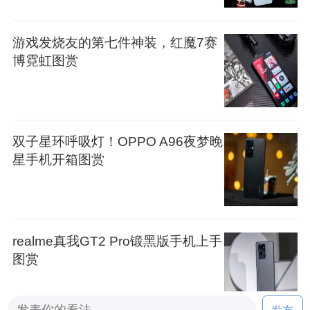
游戏发烧友的第七件神装，红魔7赛
博霓虹图赏
双子星环呼吸灯！OPPO A96夜梦晚
星手机开箱图赏
realme真我GT2 Pro锻黑版手机上手
图赏