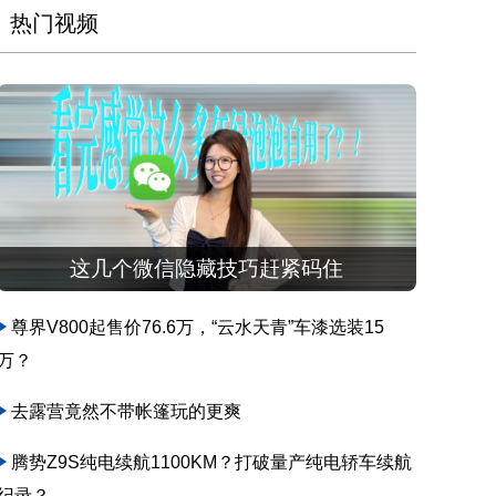
热门视频
这几个微信隐藏技巧赶紧码住
尊界V800起售价76.6万，“云水天青”车漆选装15
万？
去露营竟然不带帐篷玩的更爽
腾势Z9S纯电续航1100KM？打破量产纯电轿车续航
纪录？