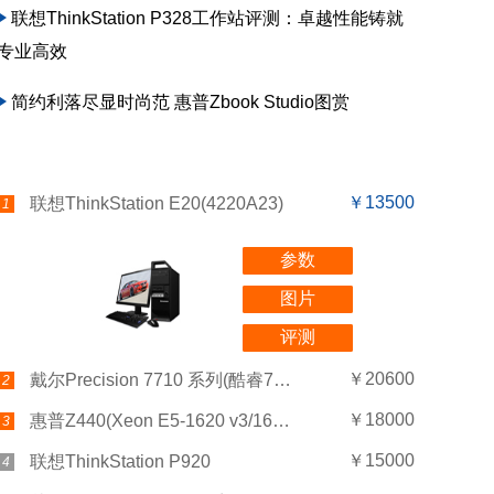
联想ThinkStation P328工作站评测：卓越性能铸就
专业高效
简约利落尽显时尚范 惠普Zbook Studio图赏
￥13500
联想ThinkStation E20(4220A23)
1
参数
图片
评测
￥20600
戴尔Precision 7710 系列(酷睿7-6820HQ/16G×1/256G+2T/W7170M 4G)
2
￥18000
惠普Z440(Xeon E5-1620 v3/16GB/256GB+1TB/K2200)
3
￥15000
联想ThinkStation P920
4