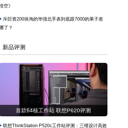
悟空》
斥巨资200块淘的华强北手表到底跟7000的果子差
哪了？
新品评测
首款64核工作站 联想P620评测
联想ThinkStation P520c工作站评测：三维设计高效