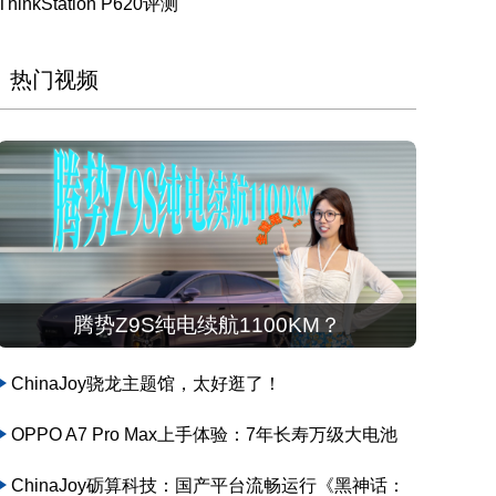
ThinkStation P620评测
热门视频
腾势Z9S纯电续航1100KM？
ChinaJoy骁龙主题馆，太好逛了！
OPPO A7 Pro Max上手体验：7年长寿万级大电池
ChinaJoy砺算科技：国产平台流畅运行《黑神话：