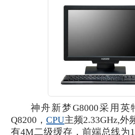
神舟新梦G8000采用英特
Q8200，
CPU
主频2.33GHz,
有4M二级缓存，前端总线为1