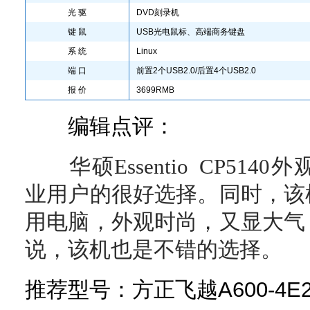
光 驱
DVD刻录机
键 鼠
USB光电鼠标、高端商务键盘
系 统
Linux
端 口
前置2个USB2.0/后置4个USB2.0
报 价
3699RMB
编辑点评：
华硕Essentio CP51
业用户的很好选择。同时，该
用电脑，外观时尚，又显大气
说，该机也是不错的选择。
推荐型号：方正飞越A600-4E2