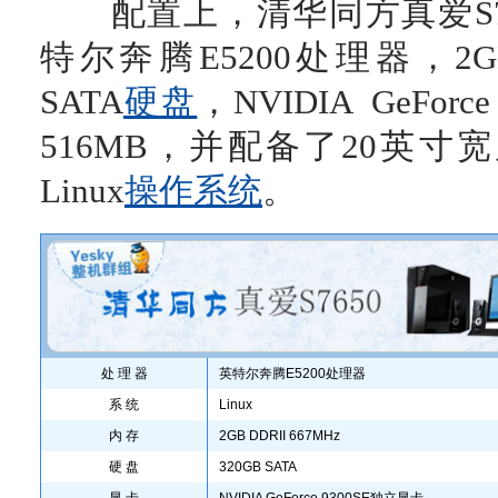
配置上，清华同方真爱S765
特尔奔腾E5200处理器，2GB
SATA
硬盘
，NVIDIA GeForc
516MB，并配备了20英寸
Linux
操作系统
。
处 理 器
英特尔奔腾E5200处理器
系 统
Linux
内 存
2GB DDRII 667MHz
硬 盘
320GB SATA