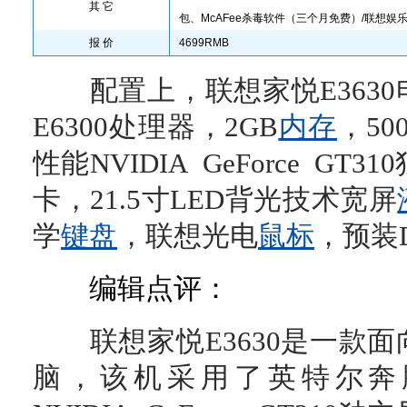
其 它
包、McAFee杀毒软件（三个月免费）/联想娱乐
报 价
4699RMB
配置上，联想家悦E3630
E6300处理器，2GB
内存
，50
性能NVIDIA GeForce GT31
卡，21.5寸LED背光技术宽屏
学
键盘
，联想光电
鼠标
，预装
编辑点评：
联想家悦E3630是一款面
脑，该机采用了英特尔奔腾