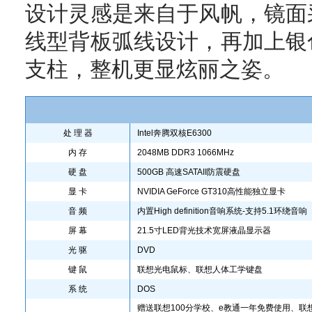
设计灵感是来自于风帆，镜面
线型背板弧线设计，再加上银
支柱，整机更显炫丽之姿。
处 理 器
Intel奔腾双核E6300
内 存
2048MB DDR3 1066MHz
硬 盘
500GB 高速SATAII防震硬盘
显 卡
NVIDIA GeForce GT310高性能独立显卡
音 频
内置High definition音响系统-支持5.1环绕音响
屏 幕
21.5寸LED背光技术宽屏液晶显示器
光 驱
DVD
键 鼠
联想光电鼠标、联想人体工学键盘
系 统
DOS
赠送联想100分学校、e教通一年免费使用、联