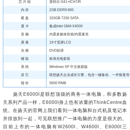
芯 片 组
英特尔 G41+ICH7/R
内 存
2GB DDRII 800
硬 盘
320GB 7200 SATA
显 卡
集成Intel GMA X4500
音 频
内置多媒体音箱/内置麦克
屏 幕
19寸宽屏LCD
光 驱
DVD刻录
键 鼠
标准光电套装
系 统
Windows XP 中文家庭版
其 它
联想扬天企业成长引擎，包含一键备份、一件恢复等
报 价
5600 RMB
扬天E6000I是联想顶级的商务一体电脑，和多数扬
天系列产品一样，E6000I身上也有浓重的ThinkCentre血
统。在扬天的官网上我们看到一体电脑和台式机及笔记本
并排放到一起，可见联想推广一体电脑的力度是很大的。
目前上市的一体电脑有W2600I、W4600I、E6000I三