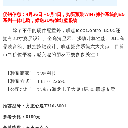
促销信息：4月26日－5月4日，购买预装WIN7操作系统的B5
系列一体电脑，赠送3D特效红蓝眼镜
除了不俗的硬件配置外，联想IdeaCentre B505还
拥有23寸宽屏设计、全高清显示、强劲计算性能、JBL高
品质音箱、触控按键设计、联想拯救系统六大卖点，目前
市售价位平稳，感兴趣的朋友不妨多多关注！
【联系商家】
北纬科技
【联系方式】
13810122696
【公
司地址】
北京市海龙电子大厦3层303联想专卖
推荐型号：方正心逸T310-3001
参考价格：6199元
高清指数：★★★☆☆