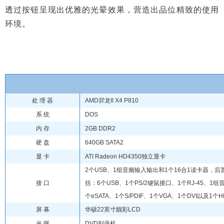
透过按钮呈现出优雅的光晕效果，营造出品位精致的使用
环境。
处 理 器
AMD羿龙II X4 P810
系 统
DOS
内 存
2GB DDR2
硬 盘
640GB SATA2
显 卡
ATI Radeon HD4350独立显卡
2个USB、1组音频输入输出和1个16合1读卡器，后
接 口
括：6个USB、1个PS/2键鼠接口、1个RJ-45、1组
个eSATA、1个S/PDIF、1个VGA、1个DVI以及1个H
屏 幕
华硕22英寸靓彩LCD
光 驱
DVD刻录机