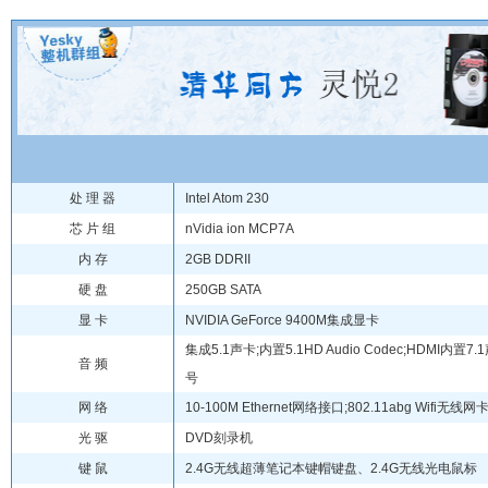
处 理 器
Intel Atom 230
芯 片 组
nVidia ion MCP7A
内 存
2GB DDRII
硬 盘
250GB SATA
显 卡
NVIDIA GeForce 9400M集成显卡
集成5.1声卡;内置5.1HD Audio Codec;HDMI内置
音 频
号
网 络
10-100M Ethernet网络接口;802.11abg Wifi无线网
光 驱
DVD刻录机
键 鼠
2.4G无线超薄笔记本键帽键盘、2.4G无线光电鼠标