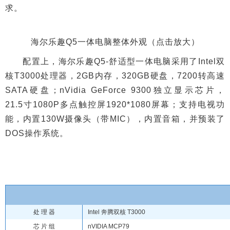
求。
海尔乐趣Q5一体电脑整体外观（点击放大）
配置上，海尔乐趣Q5-舒适型一体电脑采用了Intel双
核T3000处理器，2GB内存，320GB硬盘，7200转高速
SATA硬盘；nVidia GeForce 9300独立显示芯片，
21.5寸1080P多点触控屏1920*1080屏幕；支持电视功
能，内置130W摄像头（带MIC），内置音箱，并预装了
DOS操作系统。
处 理 器
Intel 奔腾双核 T3000
芯 片 组
nVIDIA MCP79