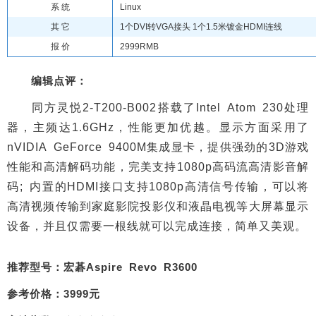
系 统
Linux
其 它
1个DVI转VGA接头 1个1.5米镀金HDMI连线
报 价
2999RMB
编辑点评：
同方灵悦2-T200-B002搭载了Intel Atom 230处理
器，主频达1.6GHz，性能更加优越。显示方面采用了
nVIDIA GeForce 9400M集成显卡，提供强劲的3D游戏
性能和高清解码功能，完美支持1080p高码流高清影音解
码; 内置的HDMI接口支持1080p高清信号传输，可以将
高清视频传输到家庭影院投影仪和液晶电视等大屏幕显示
设备，并且仅需要一根线就可以完成连接，简单又美观。
推荐型号：宏碁Aspire Revo R3600
参考价格：3999元