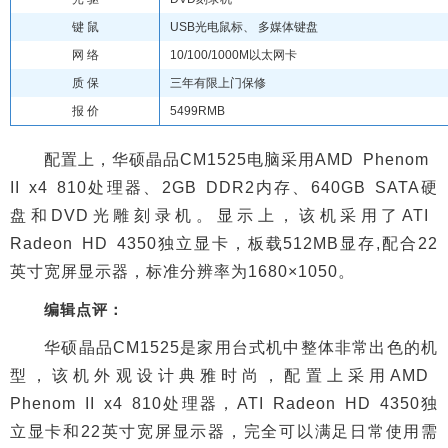
键 鼠
USB光电鼠标、 多媒体键盘
网 络
10/100/1000M以太网卡
质 保
三年有限上门保修
报 价
5499RMB
配置上，华硕晶品CM1525电脑采用AMD Phenom
II x4 810处理器、2GB DDR2内存、640GB SATA硬
盘和DVD光雕刻录机。显示上，该机采用了ATI
Radeon HD 4350独立显卡，板载512MB显存,配合22
英寸宽屏显示器，标准分辨率为1680×1050。
编辑点评：
华硕晶品CM1525是家用台式机中整体非常出色的机
型，该机外观设计典雅时尚，配置上采用AMD
Phenom II x4 810处理器，ATI Radeon HD 4350独
立显卡和22英寸宽屏显示器，完全可以满足日常使用需