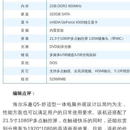
内 存
2GB DDR2 800MHz
硬 盘
320GB SATA
显 卡
nVIDIA GeForce 9300独立显卡
音 频
内置音箱
屏 幕
21.5寸1080P多点触控屏 130W摄像头（带MIC）
光 驱
DVD刻录光驱
键 鼠
多媒体USB键盘/USB光电鼠标
系 统
DOS
其 它
支持多点触摸、全高清视频、HDMI输出、5.1环绕
报 价
5299RMB
编辑点评：
海尔乐趣Q5-舒适型一体电脑外观设计以简约为主，
性能方面也可以满足用户的日常使用要求。该机还搭配了
21.5寸1080P多点触控屏，在触碰快乐的同时，还能欣赏
到分辨率为1920*1080的高清画面效果。目前，该机的价