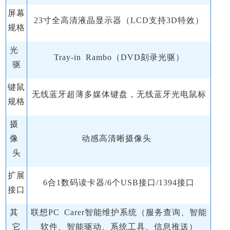
屏幕
23寸全高清液晶显示器（LCD支持3D特效）
规格
光
Tray-in Rambo（DVD刻录光驱）
驱
键鼠
无线蓝牙超薄多媒体键盘，无线蓝牙光电鼠标
规格
摄
像
动感高清晰摄像头
头
扩展
6合1数码读卡器/6个USB接口/1394接口
接口
其
联想PC Carer智能维护系统（服务查询、智能
它
软件、智能驱动、系统工具、信息推送）