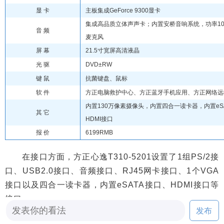
显 卡
主板集成GeForce 9300显卡
集成高品质立体声声卡；内置安桥音响系统，功率10
音 频
麦克风
屏 幕
21.5寸宽屏高清液晶
光 驱
DVD±RW
键 鼠
抗菌键盘、鼠标
软 件
方正电脑救护中心、方正蓝牙手机应用、方正网络远
内置130万像素摄像头，内置四合一读卡器，内置eS
其 它
HDMI接口
报 价
6199RMB
在接口方面，方正心逸T310-5201设置了1组PS/2接
口、USB2.0接口、音频接口、RJ45网卡接口、1个VGA
接口以及四合一读卡器，内置eSATA接口、HDMI接口等
接口。
发布
编辑点评：