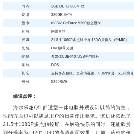
内 存
2GB DDR2 800MHz
硬 盘
320GB SATA
显 卡
nVIDIA GeForce 9300独立显卡
音 频
内置音箱
屏 幕
21.5寸1080P多点触控屏 130W摄像头（带MIC）
光 驱
DVD刻录光驱
键 鼠
多媒体USB键盘/USB光电鼠标
系 统
DOS
其 它
支持多点触摸、全高清视频、HDMI输出、5.1环绕
报 价
5299RMB
编辑点评：
海尔乐趣Q5-舒适型一体电脑外观设计以简约为主，
性能方面也可以满足用户的日常使用要求。该机还搭配了
21.5寸1080P多点触控屏，在触碰快乐的同时，还能欣赏
到分辨率为1920*1080的高清画面效果。目前，该机的价