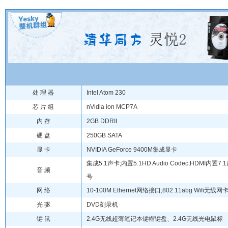
处 理 器
Intel Atom 230
芯 片 组
nVidia ion MCP7A
内 存
2GB DDRII
硬 盘
250GB SATA
显 卡
NVIDIA GeForce 9400M集成显卡
集成5.1声卡;内置5.1HD Audio Codec;HDMI内置
音 频
号
网 络
10-100M Ethernet网络接口;802.11abg Wifi无线网
光 驱
DVD刻录机
键 鼠
2.4G无线超薄笔记本键帽键盘、2.4G无线光电鼠标