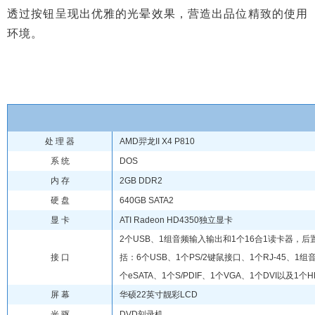
透过按钮呈现出优雅的光晕效果，营造出品位精致的使用
环境。
处 理 器
AMD羿龙II X4 P810
系 统
DOS
内 存
2GB DDR2
硬 盘
640GB SATA2
显 卡
ATI Radeon HD4350独立显卡
2个USB、1组音频输入输出和1个16合1读卡器，后
接 口
括：6个USB、1个PS/2键鼠接口、1个RJ-45、1组
个eSATA、1个S/PDIF、1个VGA、1个DVI以及1个H
屏 幕
华硕22英寸靓彩LCD
光 驱
DVD刻录机