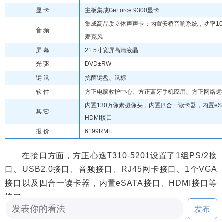
显 卡
主板集成GeForce 9300显卡
集成高品质立体声声卡；内置安桥音响系统，功率10
音 频
麦克风
屏 幕
21.5寸宽屏高清液晶
光 驱
DVD±RW
键 鼠
抗菌键盘、鼠标
软 件
方正电脑救护中心、方正蓝牙手机应用、方正网络远
内置130万像素摄像头，内置四合一读卡器，内置eS
其 它
HDMI接口
报 价
6199RMB
在接口方面，方正心逸T310-5201设置了1组PS/2接
口、USB2.0接口、音频接口、RJ45网卡接口、1个VGA
接口以及四合一读卡器，内置eSATA接口、HDMI接口等
接口。
发布
编辑点评：