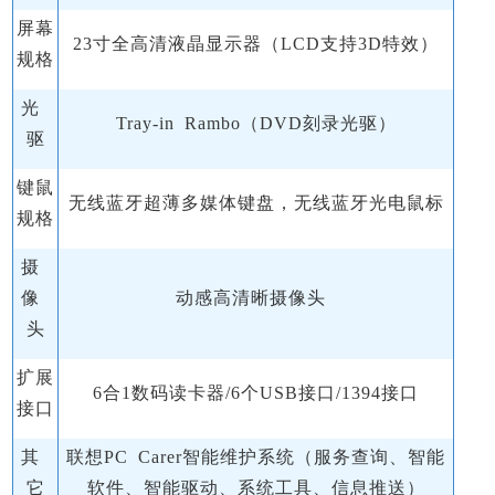
屏幕
23寸全高清液晶显示器（LCD支持3D特效）
规格
光
Tray-in Rambo（DVD刻录光驱）
驱
键鼠
无线蓝牙超薄多媒体键盘，无线蓝牙光电鼠标
规格
摄
像
动感高清晰摄像头
头
扩展
6合1数码读卡器/6个USB接口/1394接口
接口
其
联想PC Carer智能维护系统（服务查询、智能
它
软件、智能驱动、系统工具、信息推送）