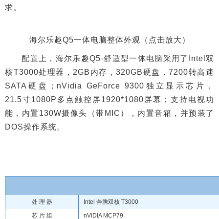
求。
海尔乐趣Q5一体电脑整体外观（点击放大）
配置上，海尔乐趣Q5-舒适型一体电脑采用了Intel双
核T3000处理器，2GB内存，320GB硬盘，7200转高速
SATA硬盘；nVidia GeForce 9300独立显示芯片，
21.5寸1080P多点触控屏1920*1080屏幕；支持电视功
能，内置130W摄像头（带MIC），内置音箱，并预装了
DOS操作系统。
处 理 器
Intel 奔腾双核 T3000
芯 片 组
nVIDIA MCP79