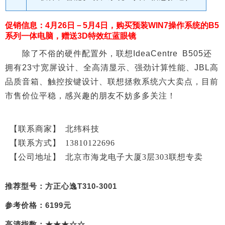
促销信息：4月26日－5月4日，购买预装WIN7操作系统的B5
系列一体电脑，赠送3D特效红蓝眼镜
除了不俗的硬件配置外，联想IdeaCentre B505还
拥有23寸宽屏设计、全高清显示、强劲计算性能、JBL高
品质音箱、触控按键设计、联想拯救系统六大卖点，目前
市售价位平稳，感兴趣的朋友不妨多多关注！
【联系商家】
北纬科技
【联系方式】
13810122696
【公
司地址】
北京市海龙电子大厦3层303联想专卖
推荐型号：方正心逸T310-3001
参考价格：6199元
高清指数：★★★☆☆