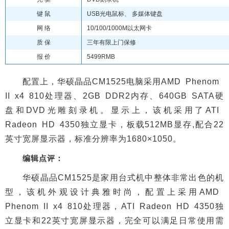
键 鼠
USB光电鼠标、 多媒体键盘
网 络
10/100/1000M以太网卡
质 保
三年有限上门保修
报 价
5499RMB
配置上，华硕晶品CM1525电脑采用AMD Phenom
II x4 810处理器、2GB DDR2内存、640GB SATA硬
盘和DVD光雕刻录机。显示上，该机采用了ATI
Radeon HD 4350独立显卡，板载512MB显存,配合22
英寸宽屏显示器，标准分辨率为1680×1050。
编辑点评：
华硕晶品CM1525是家用台式机中整体非常出色的机
型，该机外观设计典雅时尚，配置上采用AMD
Phenom II x4 810处理器，ATI Radeon HD 4350独
立显卡和22英寸宽屏显示器，完全可以满足日常使用需