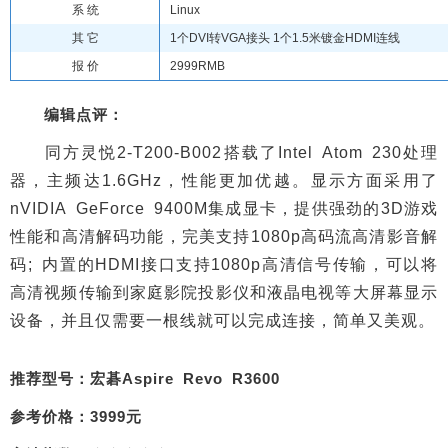
系 统
Linux
其 它
1个DVI转VGA接头 1个1.5米镀金HDMI连线
报 价
2999RMB
编辑点评：
同方灵悦2-T200-B002搭载了Intel Atom 230处理
器，主频达1.6GHz，性能更加优越。显示方面采用了
nVIDIA GeForce 9400M集成显卡，提供强劲的3D游戏
性能和高清解码功能，完美支持1080p高码流高清影音解
码; 内置的HDMI接口支持1080p高清信号传输，可以将
高清视频传输到家庭影院投影仪和液晶电视等大屏幕显示
设备，并且仅需要一根线就可以完成连接，简单又美观。
推荐型号：宏碁Aspire Revo R3600
参考价格：3999元