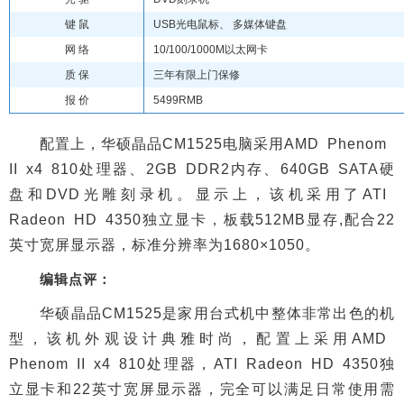
键 鼠
USB光电鼠标、 多媒体键盘
网 络
10/100/1000M以太网卡
质 保
三年有限上门保修
报 价
5499RMB
配置上，华硕晶品CM1525电脑采用AMD Phenom
II x4 810处理器、2GB DDR2内存、640GB SATA硬
盘和DVD光雕刻录机。显示上，该机采用了ATI
Radeon HD 4350独立显卡，板载512MB显存,配合22
英寸宽屏显示器，标准分辨率为1680×1050。
编辑点评：
华硕晶品CM1525是家用台式机中整体非常出色的机
型，该机外观设计典雅时尚，配置上采用AMD
Phenom II x4 810处理器，ATI Radeon HD 4350独
立显卡和22英寸宽屏显示器，完全可以满足日常使用需