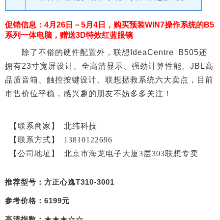
促销信息：4月26日－5月4日，购买预装WIN7操作系统的B5
系列一体电脑，赠送3D特效红蓝眼镜
除了不俗的硬件配置外，联想IdeaCentre B505还
拥有23寸宽屏设计、全高清显示、强劲计算性能、JBL高
品质音箱、触控按键设计、联想拯救系统六大卖点，目前
市售价位平稳，感兴趣的朋友不妨多多关注！
【联系商家】
北纬科技
【联系方式】
13810122696
【公
司地址】
北京市海龙电子大厦3层303联想专卖
推荐型号：方正心逸T310-3001
参考价格：6199元
高清指数：★★★☆☆