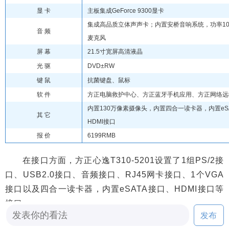
显 卡
主板集成GeForce 9300显卡
集成高品质立体声声卡；内置安桥音响系统，功率10
音 频
麦克风
屏 幕
21.5寸宽屏高清液晶
光 驱
DVD±RW
键 鼠
抗菌键盘、鼠标
软 件
方正电脑救护中心、方正蓝牙手机应用、方正网络远
内置130万像素摄像头，内置四合一读卡器，内置eS
其 它
HDMI接口
报 价
6199RMB
在接口方面，方正心逸T310-5201设置了1组PS/2接
口、USB2.0接口、音频接口、RJ45网卡接口、1个VGA
接口以及四合一读卡器，内置eSATA接口、HDMI接口等
接口。
发布
编辑点评：