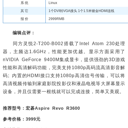
系 统
Linux
其 它
1个DVI转VGA接头 1个1.5米镀金HDMI连线
报 价
2999RMB
编辑点评：
同方灵悦2-T200-B002搭载了Intel Atom 230处理
器，主频达1.6GHz，性能更加优越。显示方面采用了
nVIDIA GeForce 9400M集成显卡，提供强劲的3D游戏
性能和高清解码功能，完美支持1080p高码流高清影音解
码; 内置的HDMI接口支持1080p高清信号传输，可以将
高清视频传输到家庭影院投影仪和液晶电视等大屏幕显示
设备，并且仅需要一根线就可以完成连接，简单又美观。
推荐型号：宏碁Aspire Revo R3600
参考价格：3999元