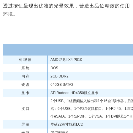
透过按钮呈现出优雅的光晕效果，营造出品位精致的使用
环境。
处 理 器
AMD羿龙II X4 P810
系 统
DOS
内 存
2GB DDR2
硬 盘
640GB SATA2
显 卡
ATI Radeon HD4350独立显卡
2个USB、1组音频输入输出和1个16合1读卡器，后
接 口
括：6个USB、1个PS/2键鼠接口、1个RJ-45、1组
个eSATA、1个S/PDIF、1个VGA、1个DVI以及1个H
屏 幕
华硕22英寸靓彩LCD
光 驱
DVD刻录机