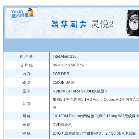
处 理 器
Intel Atom 230
芯 片 组
nVidia ion MCP7A
内 存
2GB DDRII
硬 盘
250GB SATA
显 卡
NVIDIA GeForce 9400M集成显卡
集成5.1声卡;内置5.1HD Audio Codec;HDMI内置
音 频
号
网 络
10-100M Ethernet网络接口;802.11abg Wifi无线网
光 驱
DVD刻录机
键 鼠
2.4G无线超薄笔记本键帽键盘、2.4G无线光电鼠标