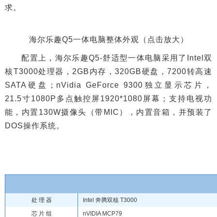
求。
海尔乐趣Q5一体电脑整体外观（点击放大）
配置上，海尔乐趣Q5-舒适型一体电脑采用了Intel双
核T3000处理器，2GB内存，320GB硬盘，7200转高速
SATA硬盘；nVidia GeForce 9300独立显示芯片，
21.5寸1080P多点触控屏1920*1080屏幕；支持电视功
能，内置130W摄像头（带MIC），内置音箱，并预装了
DOS操作系统。
处 理 器
Intel 奔腾双核 T3000
芯 片 组
nVIDIA MCP79