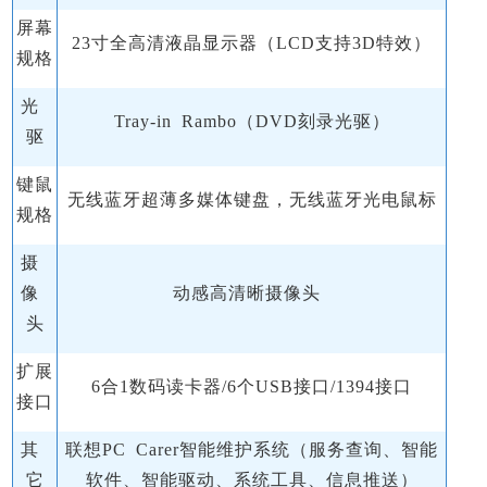
屏幕
23寸全高清液晶显示器（LCD支持3D特效）
规格
光
Tray-in Rambo（DVD刻录光驱）
驱
键鼠
无线蓝牙超薄多媒体键盘，无线蓝牙光电鼠标
规格
摄
像
动感高清晰摄像头
头
扩展
6合1数码读卡器/6个USB接口/1394接口
接口
其
联想PC Carer智能维护系统（服务查询、智能
它
软件、智能驱动、系统工具、信息推送）