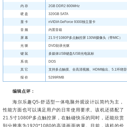
内 存
2GB DDR2 800MHz
硬 盘
320GB SATA
显 卡
nVIDIA GeForce 9300独立显卡
音 频
内置音箱
屏 幕
21.5寸1080P多点触控屏 130W摄像头（带MIC）
光 驱
DVD刻录光驱
键 鼠
多媒体USB键盘/USB光电鼠标
系 统
DOS
其 它
支持多点触摸、全高清视频、HDMI输出、5.1环绕
报 价
5299RMB
编辑点评：
海尔乐趣Q5-舒适型一体电脑外观设计以简约为主，
性能方面也可以满足用户的日常使用要求。该机还搭配了
21.5寸1080P多点触控屏，在触碰快乐的同时，还能欣赏
到分辨率为1920*1080的高清画面效果。目前，该机的价