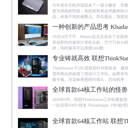
今年迷你主机市场迎来了一波小爆发，市
更为强劲的性能，有的则有着追求极致的
品，有着不同的侧重点。而在最近，我拿
10月24日下午，Khadas在北京发布了全
具创新性的迷你计算机主机，尺寸只有A4纸的
持，同时最高可以搭载Intel酷…
ThinkStation P520c是联想针对制
需求推出的超值三维设计工作站。如果有
频卡顿、渲染效果图耗时很久、启动程序
2020年9月，联想ThinkStation工作
一款采用AMD 锐龙 Threadripper 