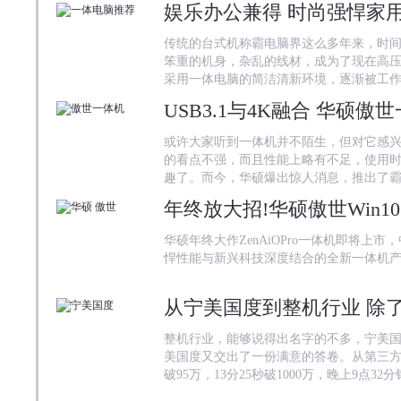
娱乐办公兼得 时尚强悍家
传统的台式机称霸电脑界这么多年来，时
笨重的机身，杂乱的线材，成为了现在高压
采用一体电脑的简洁清新环境，逐渐被工
USB3.1与4K融合 华硕
或许大家听到一体机并不陌生，但对它感
的看点不强，而且性能上略有不足，使用
趣了。而今，华硕爆出惊人消息，推出了
年终放大招!华硕傲世Win10
华硕年终大作ZenAiOPro一体机即将上
悍性能与新兴科技深度结合的全新一体机
从宁美国度到整机行业 除
整机行业，能够说得出名字的不多，宁美
美国度又交出了一份满意的答卷。从第三方
破95万，13分25秒破1000万，晚上9点32