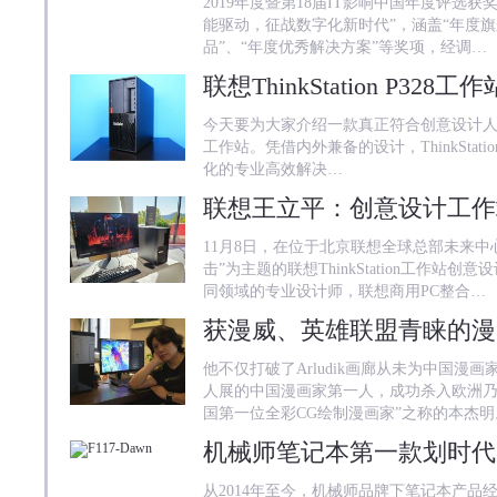
2019年度暨第18届IT影响中国年度评选
能驱动，征战数字化新时代”，涵盖“年度旗
品”、“年度优秀解决方案”等奖项，经调…
今天要为大家介绍一款真正符合创意设计人群需求的
工作站。凭借内外兼备的设计，ThinkStat
化的专业高效解决…
11月8日，在位于北京联想全球总部未来中
击”为主题的联想ThinkStation工作
同领域的专业设计师，联想商用PC整合…
他不仅打破了Arludik画廊从未为中国
人展的中国漫画家第一人，成功杀入欧洲乃
国第一位全彩CG绘制漫画家”之称的本杰
机械师笔记本第一款划时代台式
从2014年至今，机械师品牌下笔记本产品经