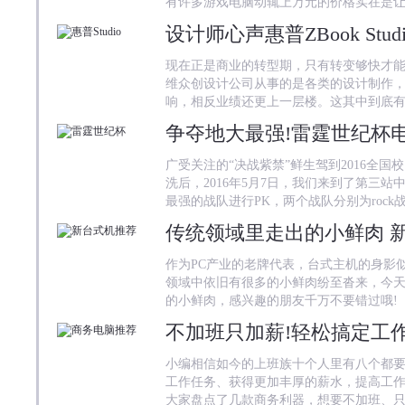
有许多游戏电脑动辄上万元的价格实在是
设计师心声惠普ZBook St
现在正是商业的转型期，只有转变够快才
维众创设计公司从事的是各类的设计制作
响，相反业绩还更上一层楼。这其中到底
争夺地大最强!雷霆世纪杯
广受关注的“决战紫禁”鲜生驾到2016全
洗后，2016年5月7日，我们来到了第三
最强的战队进行PK，两个战队分别为rock
传统领域里走出的小鲜肉 
作为PC产业的老牌代表，台式主机的身影
领域中依旧有很多的小鲜肉纷至沓来，今
的小鲜肉，感兴趣的朋友千万不要错过哦!
不加班只加薪!轻松搞定工
小编相信如今的上班族十个人里有八个都要
工作任务、获得更加丰厚的薪水，提高工
大家盘点了几款商务利器，想要不加班、