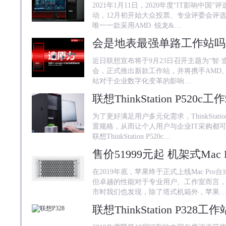
2021年1月11日，2020年度“IT影响中
动，12月初开始大众投票、专业评委会评
唯一一款采用AMD 锐龙&…
近日联想宣布将于9月23日召开主题为“智·造原力
会，正式推出新款工作站，并将携手AMD、徐
站对于企业数字化变革的影响…
为了更好满足用户多元化需求，ThinkSta
置规格，从而让个人用户与企业IT采购都
联想ThinkStation P520c…
售价51999元起 机架式Mac 
在2019年底，苹果终于正式上线Mac P
但卓越的性能对于专业用户、工作室而言，还
市时我们也发现，除了塔式机箱外，苹果