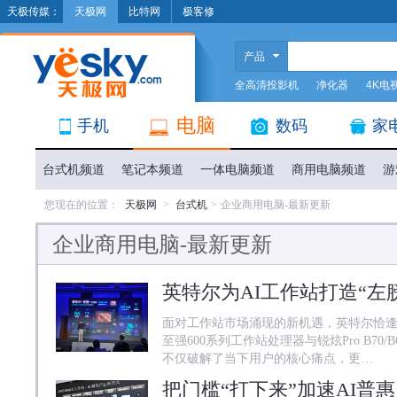
天极传媒：
天极网
比特网
极客修
产品
全高清投影机
净化器
4K电
电脑
手机
数码
家
台式机频道
笔记本频道
一体电脑频道
商用电脑频道
游
您现在的位置：
天极网
>
台式机
>
企业商用电脑-最新更新
企业商用电脑-最新更新
英特尔为AI工作站打造“左
面对工作站市场涌现的新机遇，英特尔恰逢
至强600系列工作站处理器与锐炫Pro B70/
不仅破解了当下用户的核心痛点，更…