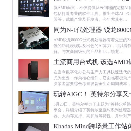
就AMD而言，不仅提供从云到端的完整A
包括打造专业的软件工具、推出全球AI P
盟等，赋能产业及开发者。今年尤其有…
AMD锐龙8000G台式机处理器有着先进的Ze
低的功耗表现以及出色的AI算力，可以看作
解。与友商同级别的产品相比，锐龙…
在当今数字化办公与生产力工具快速迭代
尤为重要，作为核心组件，它面临着极为
决策者需要综合考量设备全生命周期成本
玩转AIGC！ 英特尔分享
3月20日，英特尔举办了主题为“英特尔单路
享会，详细介绍了英特尔至强W系列处理器
器、大内存支持、高扩展等特性，并针对