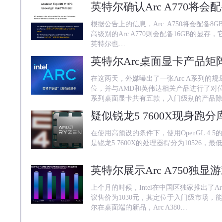
根据公告上的信息，Arc A750将会配备8
高级别的Arc A770则会配备16GB的显存，
英特尔也…
在这两天，外媒曝出了一张Arc A系列的
位，并与AMD和英伟达相关产品进行了对位
系列桌面显卡共有五款，入门级别的产品
在使用高预设的条件下，使用OpenGL 4.5的Ba
是锐龙5 7600X的处理器得分为10526，最
上个月的时候，Intel在中国区独家推出了Ar
议售价为1030元，其定位于入门级市场
尔在桌面端的新品，Arc A380…