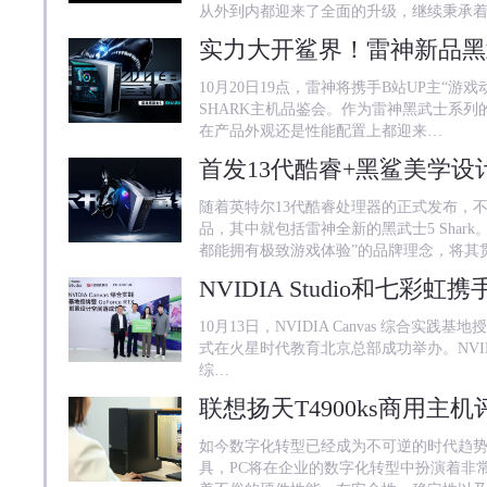
从外到内都迎来了全面的升级，继续秉承着
10月20日19点，雷神将携手B站UP主“游
SHARK主机品鉴会。作为雷神黑武士系列的
在产品外观还是性能配置上都迎来…
随着英特尔13代酷睿处理器的正式发布，
品，其中就包括雷神全新的黑武士5 Shar
都能拥有极致游戏体验”的品牌理念，将其
10月13日，NVIDIA Canvas 综合实践基
式在火星时代教育北京总部成功举办。NVIDIA S
综…
如今数字化转型已经成为不可逆的时代趋
具，PC将在企业的数字化转型中扮演着非