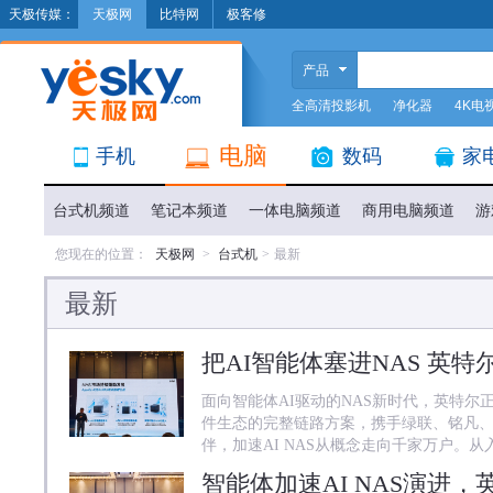
天极传媒：
天极网
比特网
极客修
产品
全高清投影机
净化器
4K电
电脑
手机
数码
家
台式机频道
笔记本频道
一体电脑频道
商用电脑频道
游
您现在的位置：
天极网
>
台式机
>
最新
最新
面向智能体AI驱动的NAS新时代，英特尔
件生态的完整链路方案，携手绿联、铭凡
伴，加速AI NAS从概念走向千家万户。从