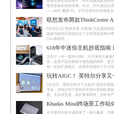
在电竞的狂热浪潮中，ROG玩家国度始终
电竞装备的创新浪潮。今日，ROG再次以
——ROG 魔霸 9X。它不仅是ROG在电竞
8月20日,以“智算未来·AI新城”为主题的联想
媒体与粉丝们现场见证了全球首款异构AI算力商用
Ultra和高性…
618年中迷你主机抄底指南
又到了一年一度的618啦，今天来给大家
说，这类产品在拥有不错性能的同时，更
有一定的扩展能力，近两年也受到了不少
玩转AIGC！ 英特尔分享
3月20日，英特尔举办了主题为“英特尔单路
享会，详细介绍了英特尔至强W系列处理器
器、大内存支持、高扩展等特性，并针对
今年迷你主机市场迎来了一波小爆发，市