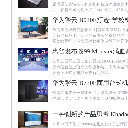
更为强劲的性能，有的则有着追求极致的
品，有着不同的侧重点。而在最近，我拿
作为华为擎云智慧教育-计算机教室解决方案
全新的商务ID、历经严苛考验的卓越品质
帮助教育行业轻松应对数字化转型下的元
10月25日至26日，第17届DEMO CH
优秀创新创业项目的积极参与。作为本届DE
大会上正式发布战家族新品战99 …
恰逢京东双十一即将开启，华为擎云 B73
优惠活动，活动期间华为擎云 B730E享双
10月24日下午，Khadas在北京发布了全