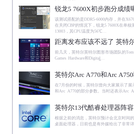
该测试搭配的是DDR5-6000内存，并在X6
在关闭CBP的情况下，锐龙5 7600X在单
13003，其CPU温度为56℃…
前几天，英特尔英特尔图形市场团队的Tom Pete
Games Hardware和Digital̳…
在7月份的时候，英特尔曾向大家展示了展示了
和Arc A770的部分参数。当时还表示Arc
根据之前的消息，英特尔预计会北京时间的9月2
桌面处理器，日前也是有外媒给出了非常