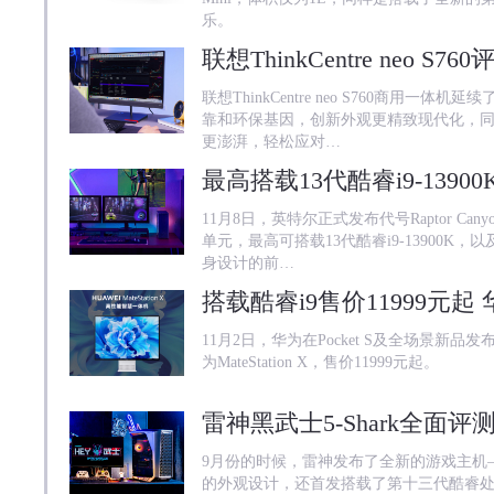
乐。
联想ThinkCentre neo S760商用一体机延
靠和环保基因，创新外观更精致现代化，同
更澎湃，轻松应对…
11月8日，英特尔正式发布代号Raptor Cany
单元，最高可搭载13代酷睿i9-13900K
身设计的前…
搭载酷睿i9售价11999元起 华为
11月2日，华为在Pocket S及全场景新
为MateStation X，售价11999元起。
9月份的时候，雷神发布了全新的游戏主机—黑
的外观设计，还首发搭载了第十三代酷睿处