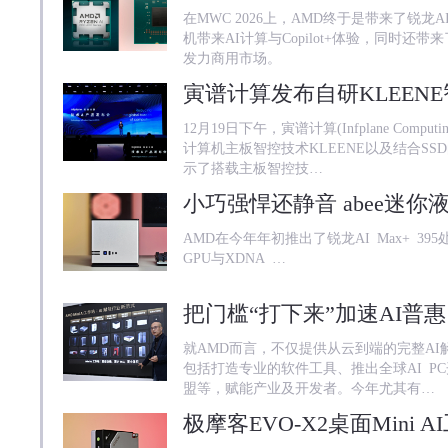
在MWC 2026上，AMD终于是带来了锐龙A
机带来AI计算与Copilot+体验，同时还带来
发力商用市场。
12月19日下午，寅谱计算(Infplane Com
计算机主板智控技术KLEENE以及结合SS
示了搭载主板智控技…
AMD在今年年初推出了锐龙AI Max+ 395处
GPU与XDNA …
就AMD而言，不仅提供从云到端的完整A
包括打造专业的软件工具、推出全球AI P
盟等，赋能产业及开发者。今年尤其有…