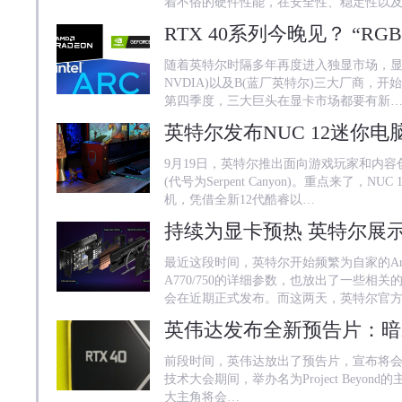
着不俗的硬件性能，在安全性、稳定性以
随着英特尔时隔多年再度进入独显市场，显卡
NVDIA)以及B(蓝厂英特尔)三大厂商，
第四季度，三大巨头在显卡市场都要有新
英特尔发布NUC 12迷你
9月19日，英特尔推出面向游戏玩家和内容创
(代号为Serpent Canyon)。重点来了
机，凭借全新12代酷睿以…
最近这段时间，英特尔开始频繁为自家的Ar
A770/750的详细参数，也放出了一些相
会在近期正式发布。而这两天，英特尔官
前段时间，英伟达放出了预告片，宣布将会在北
技术大会期间，举办名为Project Bey
大主角将会…