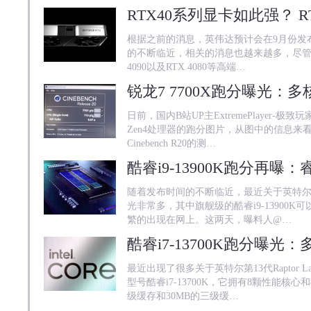
根据之前的消息，英伟达预计会在9月份发布
的不断临近，相关的消息也越来越多，尽管首批登
4090以及RTX 4080等高端…
日前，国内B站UP主ExtremePlayer
Zen4处理器的跑分图片，从图中的信息来看
Cinebench R20的测…
随着发布时间的不断临近，最近关于英特尔第13
光非常多，其中旗舰级的酷睿i9-13900
繁的出现在网上。这两天，曝料人@…
最近出现了很多关于英特尔第13代Raptor
型号酷睿i7-13700K，它拥有8颗性能核心
级缓存和30MB的三级缓…