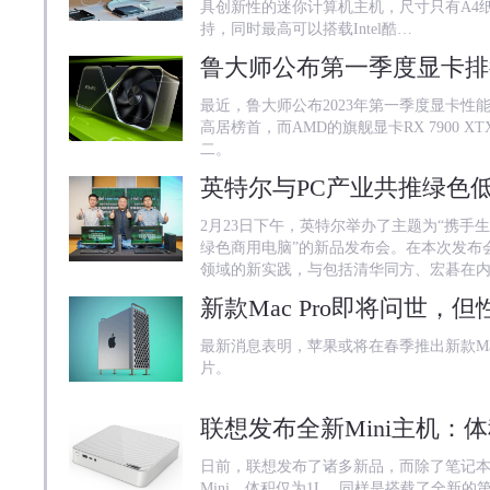
具创新性的迷你计算机主机，尺寸只有A4纸的
持，同时最高可以搭载Intel酷…
鲁大师公布第一季度显卡排行，
最近，鲁大师公布2023年第一季度显卡性能排行
高居榜首，而AMD的旗舰显卡RX 7900 X
二。
2月23日下午，英特尔举办了主题为“携手
绿色商用电脑”的新品发布会。在本次发布
领域的新实践，与包括清华同方、宏碁在内
最新消息表明，苹果或将在春季推出新款Ma
片。
日前，联想发布了诸多新品，而除了笔记本外，还
Mini，体积仅为1L，同样是搭载了全新