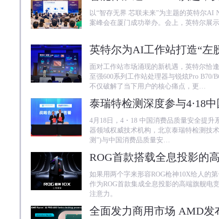
以“智存无界 芯联未来”为主题的英特尔AI NAS
案峰会在厦门成功举办。会上，英特尔展示
英特尔为AI工作站打造“左
面对工作站市场涌现的新机遇，英特尔恰逢
至强600系列工作站处理器与锐炫Pro B70/
不仅破解了当下用户的核心痛点，更…
4月18日，4・18 中国消费品质量安全提升
器领域权威技术机构，北京泰瑞特检测技术
测”)与中国消费品质量安…
如果用两个字来形容ROG枪神10X给人的
作为ROG首款集成全息投影的高端旗舰电竞
注意力。