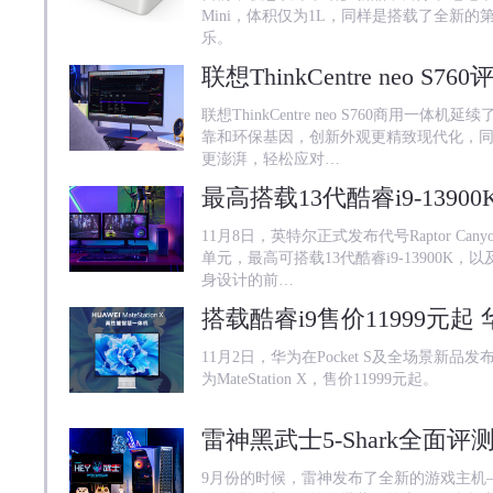
Mini，体积仅为1L，同样是搭载了全新
乐。
联想ThinkCentre neo S760商用一体机延
靠和环保基因，创新外观更精致现代化，同
更澎湃，轻松应对…
11月8日，英特尔正式发布代号Raptor Cany
单元，最高可搭载13代酷睿i9-13900K
身设计的前…
搭载酷睿i9售价11999元起 华为
11月2日，华为在Pocket S及全场景新
为MateStation X，售价11999元起。
9月份的时候，雷神发布了全新的游戏主机—黑