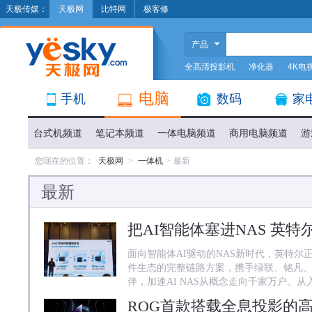
天极传媒：
天极网
比特网
极客修
产品
全高清投影机
净化器
4K电
电脑
手机
数码
家
台式机频道
笔记本频道
一体电脑频道
商用电脑频道
游
您现在的位置：
天极网
>
一体机
>
最新
最新
面向智能体AI驱动的NAS新时代，英特尔
件生态的完整链路方案，携手绿联、铭凡
伴，加速AI NAS从概念走向千家万户。从