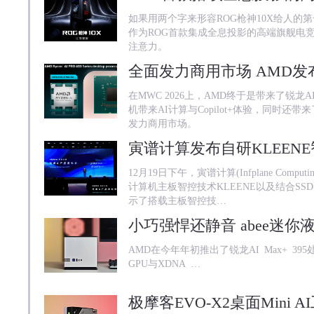
如果用两个字来形容ROG枪神10X给人的
作为ROG首款集成全息投影的高端旗舰电竞
注意力。
在MWC 2026上，AMD终于是带来了锐龙A
机带来AI计算与Copilot+体验，同时还带来
发力商用市场。
12月19日下午，寅谱计算(Infplane Com
计算机主板智控技术KLEENE以及结合SS
示了搭载主板智控技…
AMD在今年年初推出了锐龙AI Max+ 395处
GPU与XDNA …