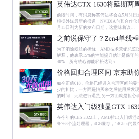
英伟达GTX 1630将延期
前段时间，有消息称英伟达将会在5月31日发
根据外媒最新的报道，NVIDIA向其合作伙
月15日列为新的发布日期，这意味着该…
之前说保守了？Zen4单线程
为了消除粉丝的担忧，AMD技术营销总监Robe
解释，他表示15%的性能提升估计是保守的
40%，所有核心都能轻松达到5.…
价格回归合理区间 京东助你
如今正值618，价格已经进入合理区间的
少的担忧，一方面是怕买来之后使用后发
的时间，无法进行退货;另一方面就是担心
在今年的CES 2022上，AMD推出入门级游戏独
备768个流处理器，4GB显存，14Gbps的显