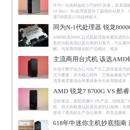
作为一台体积如此小巧的PC设备，其表现确实
AI Max+ 395处理器提供了超强的AI算
署70B甚至235B这种超大…
AMD锐龙8000G台式机处理器有着先进的Ze
低的功耗表现以及出色的AI算力，可以看作
解。与友商同级别的产品相比，锐龙…
在当今数字化办公与生产力工具快速迭代
尤为重要，作为核心组件，它面临着极为
决策者需要综合考量设备全生命周期成本
总的来说，虽然同属N-1代产品，但锐龙7 
耗、强大的核显以及更先进的AI架构，在商用
提供了更高的生产办公效率，而且总拥有
618年中迷你主机抄底指南