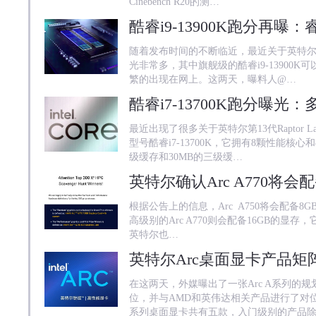
Cinebench R20的测…
随着发布时间的不断临近，最近关于英特尔第13
光非常多，其中旗舰级的酷睿i9-13900
繁的出现在网上。这两天，曝料人@…
最近出现了很多关于英特尔第13代Raptor
型号酷睿i7-13700K，它拥有8颗性能核心
级缓存和30MB的三级缓…
根据公告上的信息，Arc A750将会配备8
高级别的Arc A770则会配备16GB的显存，
英特尔也…
在这两天，外媒曝出了一张Arc A系列的
位，并与AMD和英伟达相关产品进行了对位
系列桌面显卡共有五款，入门级别的产品