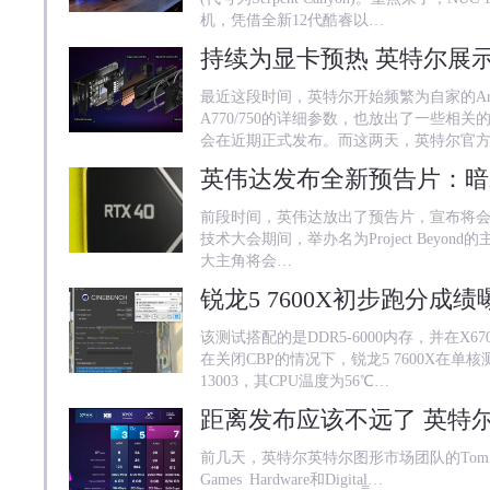
机，凭借全新12代酷睿以…
最近这段时间，英特尔开始频繁为自家的Ar
A770/750的详细参数，也放出了一些相
会在近期正式发布。而这两天，英特尔官
前段时间，英伟达放出了预告片，宣布将会在北
技术大会期间，举办名为Project Bey
大主角将会…
该测试搭配的是DDR5-6000内存，并在X6
在关闭CBP的情况下，锐龙5 7600X在单
13003，其CPU温度为56℃…
前几天，英特尔英特尔图形市场团队的Tom Pete
Games Hardware和Digital̳…