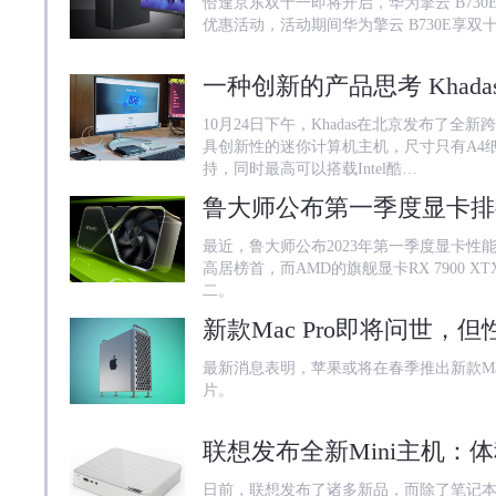
恰逢京东双十一即将开启，华为擎云 B73
优惠活动，活动期间华为擎云 B730E享双
10月24日下午，Khadas在北京发布了全
具创新性的迷你计算机主机，尺寸只有A4纸的
持，同时最高可以搭载Intel酷…
鲁大师公布第一季度显卡排行，
最近，鲁大师公布2023年第一季度显卡性能排行
高居榜首，而AMD的旗舰显卡RX 7900 X
二。
最新消息表明，苹果或将在春季推出新款Ma
片。
日前，联想发布了诸多新品，而除了笔记本外，还