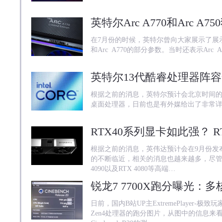
在7月份的时候，英特尔曾向大家展示了展示了
和Arc A770的部分参数。当时还表示Arc
根据之前的消息，英特尔预计会北京时间的9月2
桌面处理器，日前也是有外媒给出了非常
根据之前的消息，英伟达预计会在9月份发布
的不断临近，相关的消息也越来越多，尽管首批登
4090以及RTX 4080等高端…
日前，国内B站UP主ExtremePlayer
Zen4处理器的跑分图片，从图中的信息来看