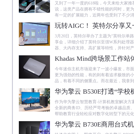
又到了一年一度的618啦，今天来给大家
说，这类产品在拥有不错性能的同时，更
有一定的扩展能力，近两年也受到了不少
玩转AIGC！ 英特尔分享
3月20日，英特尔举办了主题为“英特尔单路
享会，详细介绍了英特尔至强W系列处理器
器、大内存支持、高扩展等特性，并针对
今年迷你主机市场迎来了一波小爆发，市
更为强劲的性能，有的则有着追求极致的
品，有着不同的侧重点。而在最近，我拿
作为华为擎云智慧教育-计算机教室解决方案
全新的商务ID、历经严苛考验的卓越品质
帮助教育行业轻松应对数字化转型下的元