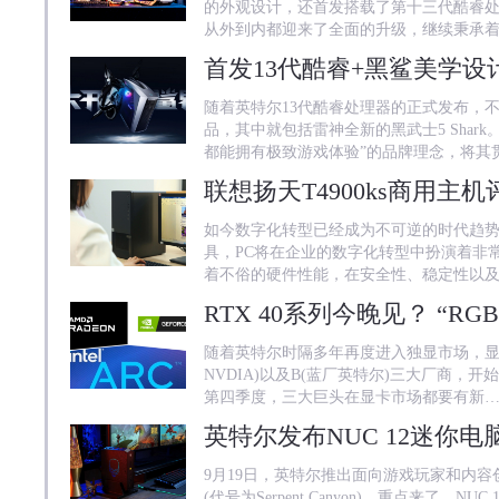
的外观设计，还首发搭载了第十三代酷睿处
从外到内都迎来了全面的升级，继续秉承着
随着英特尔13代酷睿处理器的正式发布，
品，其中就包括雷神全新的黑武士5 Shar
都能拥有极致游戏体验”的品牌理念，将其
如今数字化转型已经成为不可逆的时代趋
具，PC将在企业的数字化转型中扮演着非
着不俗的硬件性能，在安全性、稳定性以
随着英特尔时隔多年再度进入独显市场，显卡
NVDIA)以及B(蓝厂英特尔)三大厂商，
第四季度，三大巨头在显卡市场都要有新
英特尔发布NUC 12迷你
9月19日，英特尔推出面向游戏玩家和内容创
(代号为Serpent Canyon)。重点来了