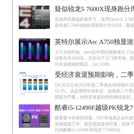
在使用高预设的条件下，使用OpenGL 4.5的Ba
是锐龙5 7600X的处理器得分为10526，最
上个月的时候，Intel在中国区独家推出了Ar
议售价为1030元，其定位于入门级市场
尔在桌面端的新品，Arc A380…
IDC近日公布2022年第二季度全球传统PC
15.3%。这是继两年增长后，连续第二个
期更为严重，对经济衰退的担忧继续加剧
随着显卡价格的回落，DIY市场逐步走向
游戏或是工作。最近我也是斥巨资，找来了
代的酷睿i5-12490F和锐龙7 5700X分…